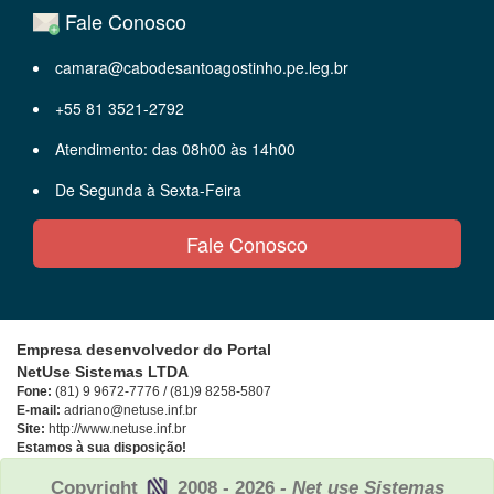
Fale Conosco
camara@cabodesantoagostinho.pe.leg.br
+55 81 3521-2792
Atendimento: das 08h00 às 14h00
De Segunda à Sexta-Feira
Fale Conosco
Empresa desenvolvedor do Portal
NetUse Sistemas LTDA
Fone:
(81) 9 9672-7776 / (81)9 8258-5807
E-mail:
adriano@netuse.inf.br
Site:
http://www.netuse.inf.br
Estamos à sua disposição!
Copyright
2008 - 2026
- Net use Sistemas