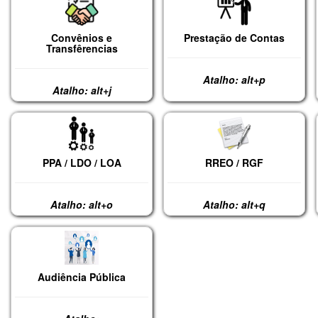
Convênios e
Prestação de Contas
Transfêrencias
Atalho: alt+p
Atalho: alt+j
PPA / LDO / LOA
RREO / RGF
Atalho: alt+o
Atalho: alt+q
Audiência Pública