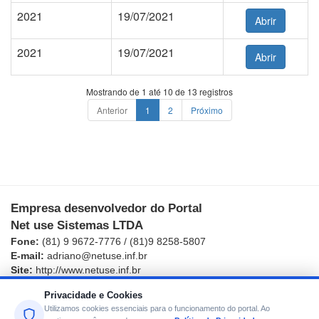
2021
19/07/2021
Abrir
2021
19/07/2021
Abrir
Mostrando de 1 até 10 de 13 registros
Anterior
1
2
Próximo
Empresa desenvolvedor do Portal
Net use Sistemas LTDA
Fone:
(81) 9 9672-7776 / (81)9 8258-5807
E-mail:
adriano@netuse.inf.br
Site:
http://www.netuse.inf.br
Estamos à sua disposição!
Privacidade e Cookies
Copyright
2008 - 2026
- Net use Sistemas
Utilizamos cookies essenciais para o funcionamento do portal. Ao