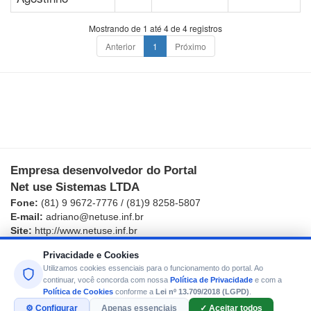
Mostrando de 1 até 4 de 4 registros
Anterior
1
Próximo
Empresa desenvolvedor do Portal
Net use Sistemas LTDA
Fone:
(81) 9 9672-7776 / (81)9 8258-5807
E-mail:
adriano@netuse.inf.br
Site:
http://www.netuse.inf.br
Estamos à sua disposição!
Privacidade e Cookies
Copyright
2008 - 2026
- Net use Sistemas
Utilizamos cookies essenciais para o funcionamento do portal. Ao
continuar, você concorda com nossa
Política de Privacidade
e com a
Política de Cookies
conforme a
Lei nº 13.709/2018 (LGPD)
.
⚙ Configurar
Apenas essenciais
✓ Aceitar todos