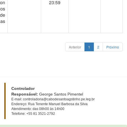
 on
23:59
dos
 de
as
Anterior
1
2
Próximo
Controlador
Responsável:
George Santos Pimentel
E-mail: controladoria@cabodesantoagstinho.pe.leg.br
Endereço: Rua Tenente Manuel Barbosa da Silva
Atendimento: das 08h00 às 14h00
Telefone: +55 81 3521-2792