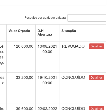
Pesquise por qualquer palavra
Valor Orçado
D.H
Situação
Abertura
Lei
120.000,00
13/08/2021
REVOGADO
ico
00:00
es.
iço
res
33.200,00
19/10/2021
CONCLUÍDO
s e
00:00
tre
39.600,00
22/03/2022
CONCLUÍDO