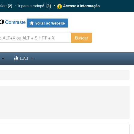
eúdo
[2]
•
Ir para o rodapé
[3]
•
Acesso à informação
Contraste
Voltar ao Website
Buscar
L.A.I