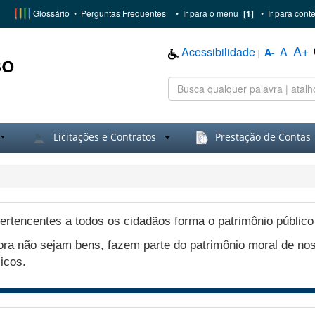
Glossário
•
Perguntas Frequentes
•
Ir para o menu
[1]
•
Ir para cont
A+
Acessibilidade
A
A-
|
Licitações e Contratos
Prestação de Contas
pertencentes a todos os cidadãos forma o patrimônio público 
ora não sejam bens, fazem parte do patrimônio moral de no
icos.