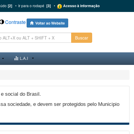
eúdo
[2]
•
Ir para o rodapé
[3]
•
Acesso à informação
Contraste
Voltar ao Website
Buscar
L.A.I
e social do Brasil.
ssa sociedade, e devem ser protegidos pelo Municipio