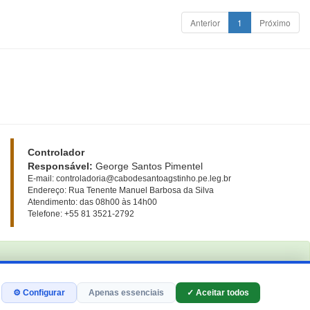
Anterior
1
Próximo
Controlador
Responsável:
George Santos Pimentel
E-mail: controladoria@cabodesantoagstinho.pe.leg.br
Endereço: Rua Tenente Manuel Barbosa da Silva
Atendimento: das 08h00 às 14h00
Telefone: +55 81 3521-2792
⚙ Configurar
Apenas essenciais
✓ Aceitar todos