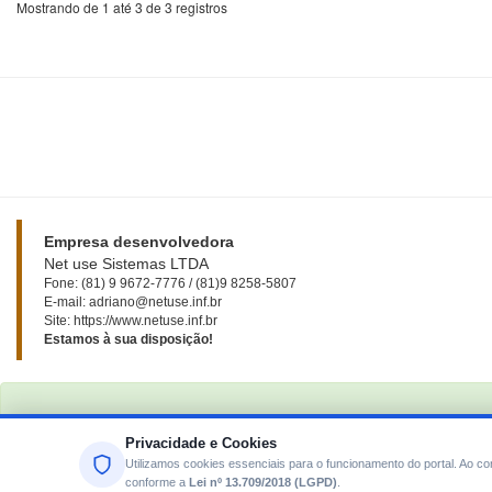
Mostrando de 1 até 3 de 3 registros
Empresa desenvolvedora
Net use Sistemas LTDA
Fone: (81) 9 9672-7776 / (81)9 8258-5807
E-mail: adriano@netuse.inf.br
Site: https://www.netuse.inf.br
Estamos à sua disposição!
Privacidade e Cookies
Utilizamos cookies essenciais para o funcionamento do portal. Ao 
conforme a
Lei nº 13.709/2018 (LGPD)
.